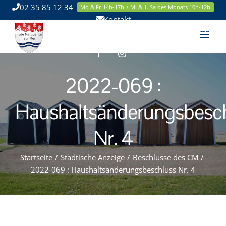
Zum
02 35 85 12 34
Mo & Fr 14h-17h + Mi & 1. Sa des Monats 10h-12h
Inhalt
Kontakt
springen
2220 Route de la Mer 76119 Sainte Marguerite sur Mer
Facebook
Instagram
2022-069 :
Haushaltsänderungsbesc
Nr. 4
Startseite
/
Städtische Anzeige
/
Beschlüsse des CM
/
2022-069 : Haushaltsänderungsbeschluss Nr. 4