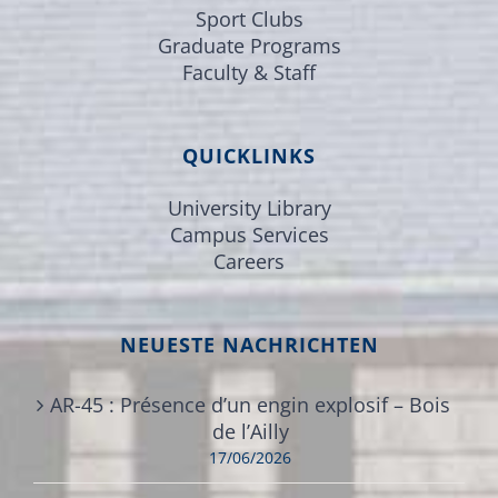
Sport Clubs
Graduate Programs
Faculty & Staff
QUICKLINKS
University Library
Campus Services
Careers
NEUESTE NACHRICHTEN
AR-45 : Présence d’un engin explosif – Bois
de l’Ailly
17/06/2026