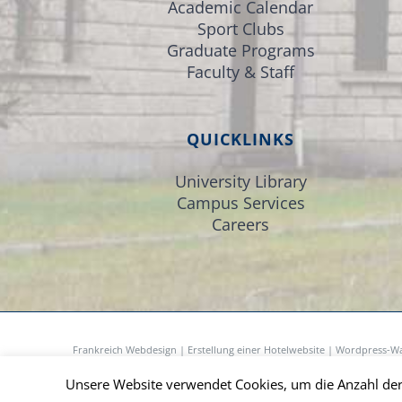
Academic Calendar
Sport Clubs
Graduate Programs
Faculty & Staff
QUICKLINKS
University Library
Campus Services
Careers
Frankreich Webdesign
|
Erstellung einer Hotelwebsite
|
Wordpress-W
Referenzierung Unternehmen
Unsere Website verwendet Cookies, um die Anzahl der