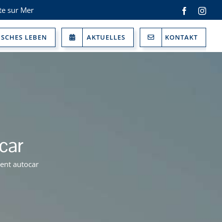
te sur Mer
Facebook
Inst
ISCHES LEBEN
AKTUELLES
KONTAKT
car
ent autocar