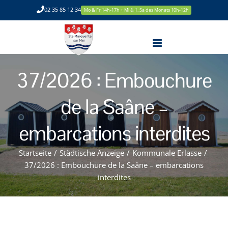
Zum
02 35 85 12 34
Mo & Fr 14h-17h + Mi & 1. Sa des Monats 10h-12h
Inhalt
springen
37/2026 : Embouchure
de la Saâne –
embarcations interdites
Startseite
/
Städtische Anzeige
/
Kommunale Erlasse
/
37/2026 : Embouchure de la Saâne – embarcations
interdites