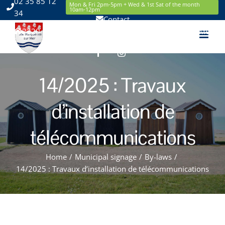
02 35 85 12
Skip
Mon & Fri 2pm-5pm + Wed & 1st Sat of the month
10am-12pm
34
to
Contact
content
2220 Route de la Mer 76119 Sainte Marguerite sur Mer
Facebook
Instagram
14/2025 : Travaux
d’installation de
télécommunications
Home
/
Municipal signage
/
By-laws
/
14/2025 : Travaux d’installation de télécommunications