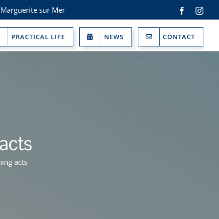
 Marguerite sur Mer
Facebook
Inst
PRACTICAL LIFE
NEWS
CONTACT
acts
hing acts