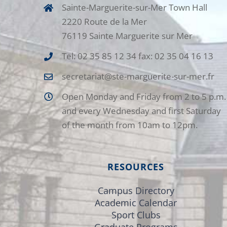
Sainte-Marguerite-sur-Mer Town Hall
2220 Route de la Mer
76119 Sainte Marguerite sur Mer
Tel: 02 35 85 12 34 fax: 02 35 04 16 13
secretariat@ste-marguerite-sur-mer.fr
Open Monday and Friday from 2 to 5 p.m.
and every Wednesday and first Saturday
of the month from 10am to 12pm.
RESOURCES
Campus Directory
Academic Calendar
Sport Clubs