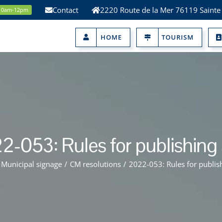
Contact
2220 Route de la Mer 76119 Sainte
 10am-12pm
HOME
TOURISM
2-053: Rules for publishing 
Municipal signage
/
CM resolutions
/
2022-053: Rules for publis