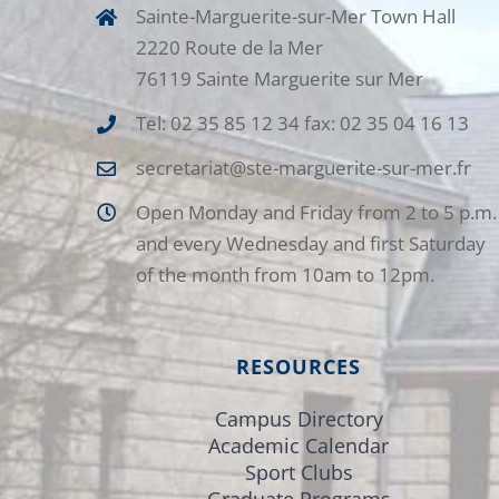
Sainte-Marguerite-sur-Mer Town Hall
2220 Route de la Mer
76119 Sainte Marguerite sur Mer
Tel: 02 35 85 12 34 fax: 02 35 04 16 13
secretariat@ste-marguerite-sur-mer.fr
Open Monday and Friday from 2 to 5 p.m.
and every Wednesday and first Saturday
of the month from 10am to 12pm.
RESOURCES
Campus Directory
Academic Calendar
Sport Clubs