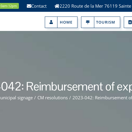
Contact
2220 Route de la Mer 76119 Sainte
 10am-12pm
HOME
TOURISM
042: Reimbursement of ex
unicipal signage
/
CM resolutions
/
2023-042: Reimbursement o