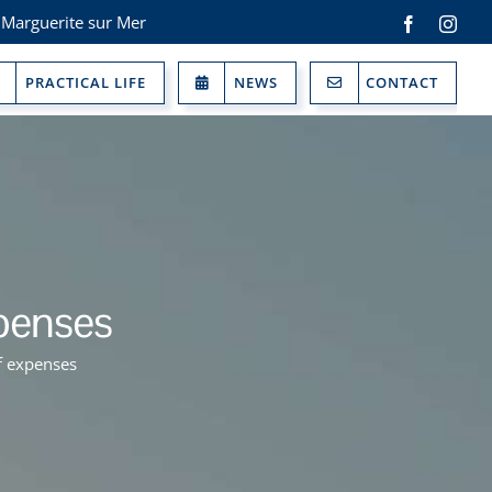
 Marguerite sur Mer
Facebook
Inst
PRACTICAL LIFE
NEWS
CONTACT
penses
f expenses