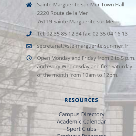
Sainte-Marguerite-sur-Mer Town Hall
2220 Route de la Mer
76119 Sainte Marguerite sur Mer
Tel: 02 35 85 12 34 fax: 02 35 04 16 13
secretariat@ste-marguerite-sur-mer.fr
Open Monday and Friday from 2 to 5 p.m.
and every Wednesday and first Saturday
of the month from 10am to 12pm.
RESOURCES
Campus Directory
Academic Calendar
Sport Clubs