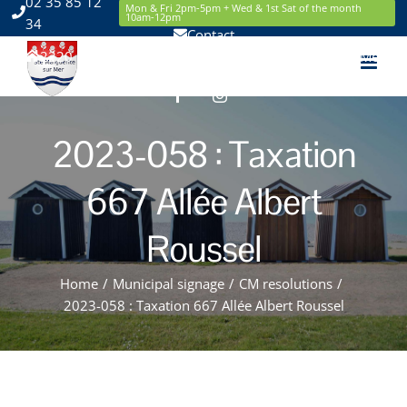
02 35 85 12
Skip
Mon & Fri 2pm-5pm + Wed & 1st Sat of the month
10am-12pm
34
to
Contact
content
2220 Route de la Mer 76119 Sainte Marguerite sur Mer
Facebook
Instagram
2023-058 : Taxation
667 Allée Albert
Roussel
Home
/
Municipal signage
/
CM resolutions
/
2023-058 : Taxation 667 Allée Albert Roussel