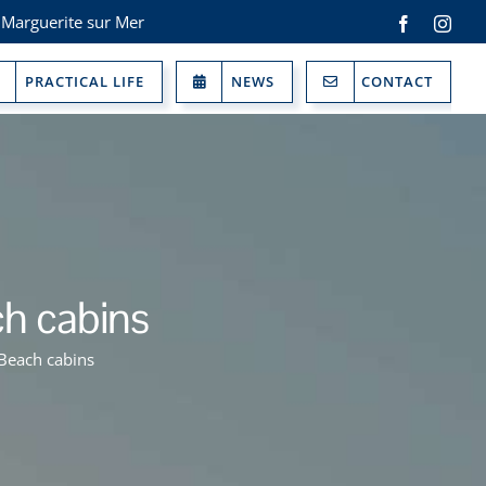
 Marguerite sur Mer
Facebook
Inst
PRACTICAL LIFE
NEWS
CONTACT
ch cabins
 Beach cabins