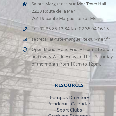
Sainte-Marguerite-sur-Mer Town Hall
2220 Route de la Mer
76119 Sainte Marguerite sur Mer
Tel: 02 35 85 12 34 fax: 02 35 04 16 13
secretariat@ste-marguerite-sur-mer.fr
Open Monday and Friday from 2 to 5 p.m.
and every Wednesday and first Saturday
of the month from 10am to 12pm.
RESOURCES
Campus Directory
Academic Calendar
Sport Clubs