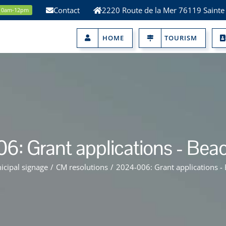
Contact
2220 Route de la Mer 76119 Sainte
 10am-12pm
HOME
TOURISM
: Grant applications - Bea
icipal signage
/
CM resolutions
/
2024-006: Grant applications -