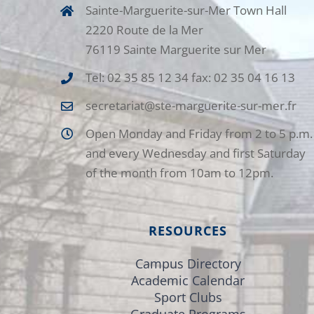
Sainte-Marguerite-sur-Mer Town Hall
2220 Route de la Mer
76119 Sainte Marguerite sur Mer
Tel: 02 35 85 12 34 fax: 02 35 04 16 13
secretariat@ste-marguerite-sur-mer.fr
Open Monday and Friday from 2 to 5 p.m.
and every Wednesday and first Saturday
of the month from 10am to 12pm.
RESOURCES
Campus Directory
Academic Calendar
Sport Clubs