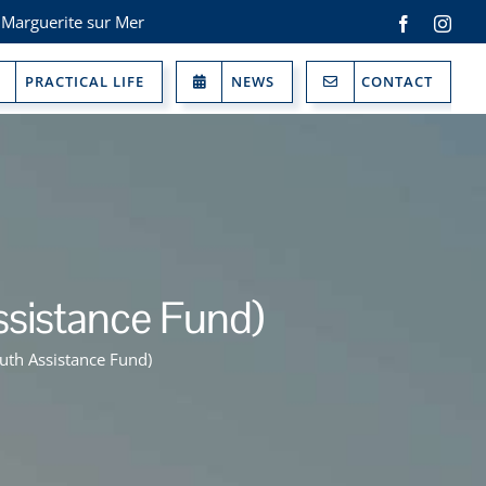
 Marguerite sur Mer
Facebook
Inst
PRACTICAL LIFE
NEWS
CONTACT
ssistance Fund)
outh Assistance Fund)