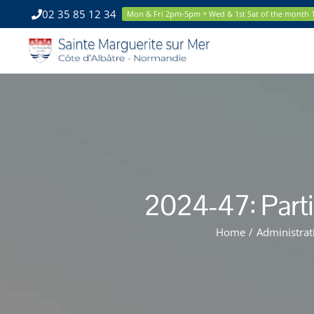
Skip
02 35 85 12 34
Mon & Fri 2pm-5pm + Wed & 1st Sat of the month
to
content
2024-47: Parti
Home
/
Administrat