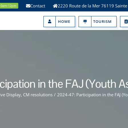
Contact
2220 Route de la Mer 76119 Sainte
 10am-12pm
HOME
TOURISM
cipation in the FAJ (Youth A
ive Display
,
CM resolutions
/
2024-47: Participation in the FAJ (Y