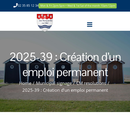
Skip
02 35 85 12 34
Mon & Fri 2pm-5pm + Wed & 1st Sat of the month 10am-12pm
to
content
2025-39 : Création d’un
emploi permanent
Home
/
Municipal signage
/
CM resolutions
/
2025-39 : Création d’un emploi permanent