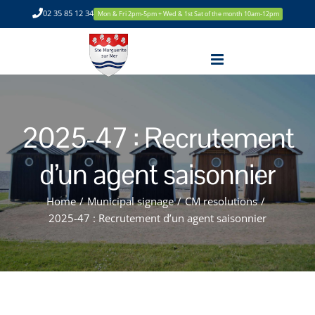
Skip
02 35 85 12 34
Mon & Fri 2pm-5pm + Wed & 1st Sat of the month 10am-12pm
to
content
2025-47 : Recrutement
d’un agent saisonnier
Home
/
Municipal signage
/
CM resolutions
/
2025-47 : Recrutement d’un agent saisonnier