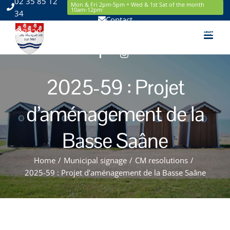
02 35 85 12
Skip
Mon & Fri 2pm-5pm + Wed & 1st Sat of the month
10am-12pm
34
to
Contact
content
2220 Route de la Mer 76119 Sainte Marguerite sur Mer
Facebook
Instagram
2025-59 : Projet
d’aménagement de la
Basse Saâne
Home
/
Municipal signage
/
CM resolutions
/
2025-59 : Projet d’aménagement de la Basse Saâne