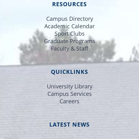
RESOURCES
Campus Directory
Academic Calendar
Sport Clubs
Graduate Programs
Faculty & Staff
QUICKLINKS
University Library
Campus Services
Careers
LATEST NEWS