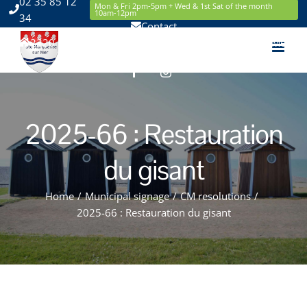
02 35 85 12
Skip
Mon & Fri 2pm-5pm + Wed & 1st Sat of the month
10am-12pm
34
to
Contact
content
2220 Route de la Mer 76119 Sainte Marguerite sur Mer
Facebook
Instagram
2025-66 : Restauration
du gisant
Home
/
Municipal signage
/
CM resolutions
/
2025-66 : Restauration du gisant