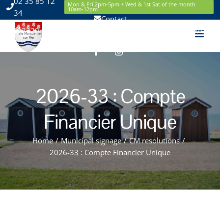
02 35 85 12
Skip
Mon & Fri 2pm-5pm + Wed & 1st Sat of the month
10am-12pm
34
to
Contact
content
2220 Route de la Mer 76119 Sainte Marguerite sur Mer
Facebook
Instagram
2026-33 : Compte
Financier Unique
Home
/
Municipal signage
/
CM resolutions
/
2026-33 : Compte Financier Unique