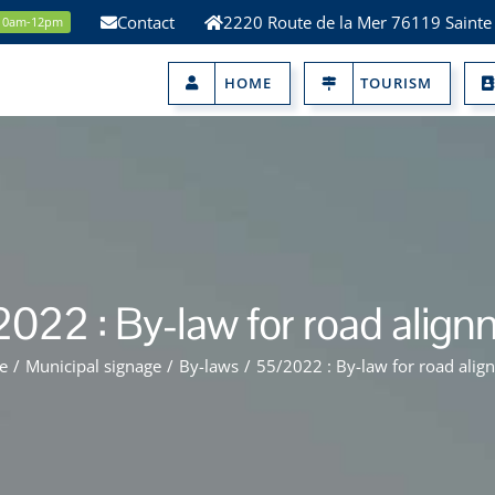
Contact
2220 Route de la Mer 76119 Sainte
 10am-12pm
HOME
TOURISM
022 : By-law for road alig
e
/
Municipal signage
/
By-laws
/
55/2022 : By-law for road alig