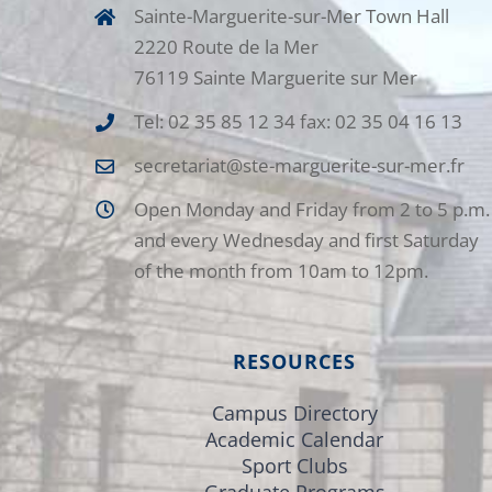
Sainte-Marguerite-sur-Mer Town Hall
2220 Route de la Mer
76119 Sainte Marguerite sur Mer
Tel: 02 35 85 12 34 fax: 02 35 04 16 13
secretariat@ste-marguerite-sur-mer.fr
Open Monday and Friday from 2 to 5 p.m.
and every Wednesday and first Saturday
of the month from 10am to 12pm.
RESOURCES
Campus Directory
Academic Calendar
Sport Clubs