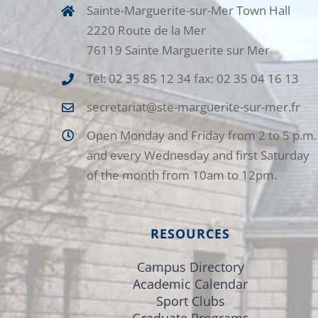
Sainte-Marguerite-sur-Mer Town Hall
2220 Route de la Mer
76119 Sainte Marguerite sur Mer
Tel: 02 35 85 12 34 fax: 02 35 04 16 13
secretariat@ste-marguerite-sur-mer.fr
Open Monday and Friday from 2 to 5 p.m.
and every Wednesday and first Saturday
of the month from 10am to 12pm.
RESOURCES
Campus Directory
Academic Calendar
Sport Clubs