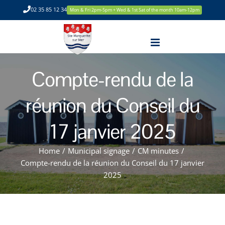
Skip
02 35 85 12 34
Mon & Fri 2pm-5pm + Wed & 1st Sat of the month 10am-12pm
to
content
Compte-rendu de la
réunion du Conseil du
17 janvier 2025
Home
/
Municipal signage
/
CM minutes
/
Compte-rendu de la réunion du Conseil du 17 janvier
2025