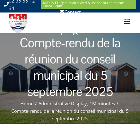
02 35 85 12
Skip
Mon & Fri 2pm-5pm + Wed & 1st Sat of the month
10am-12pm
34
to
Contact
content
2220 Route de la Mer 76119 Sainte Marguerite sur Mer
Facebook
Instagram
Compte-rendu de la
réunion du conseil
municipal du 5
septembre 2025
Home
/
Administrative Display
,
CM minutes
/
Compte-rendu de la réunion du conseil municipal du 5
septembre 2025