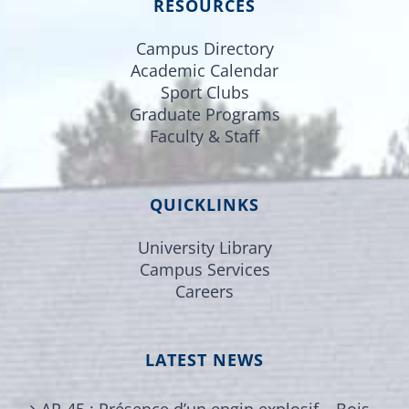
RESOURCES
Campus Directory
Academic Calendar
Sport Clubs
Graduate Programs
Faculty & Staff
QUICKLINKS
University Library
Campus Services
Careers
LATEST NEWS
AR-45 : Présence d’un engin explosif – Bois