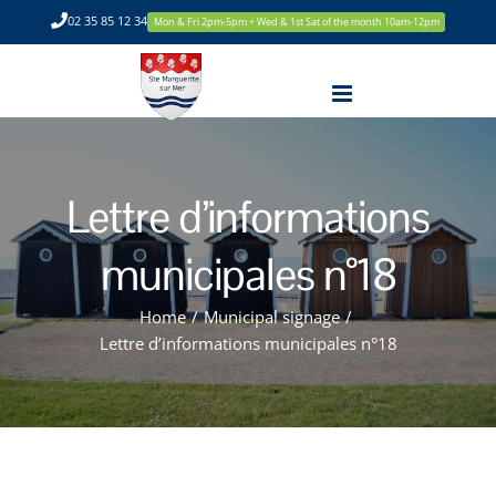
Skip
02 35 85 12 34
Mon & Fri 2pm-5pm + Wed & 1st Sat of the month 10am-12pm
to
content
Lettre d’informations
municipales n°18
Home
/
Municipal signage
/
Lettre d’informations municipales n°18