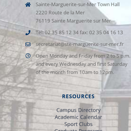
Sainte-Marguerite-sur-Mer Town Hall
2220 Route de la Mer
76119 Sainte Marguerite sur Mer
Tel: 02 35 85 12 34 fax: 02 35 04 16 13
secretariat@ste-marguerite-sur-mer.fr
Open Monday and Friday from 2 to 5 p.m.
and every Wednesday and first Saturday
of the month from 10am to 12pm.
RESOURCES
Campus Directory
Academic Calendar
Sport Clubs