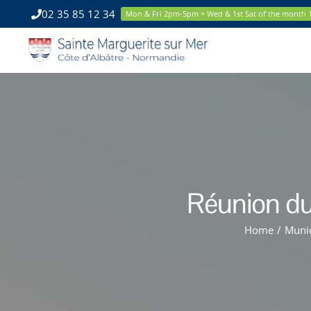
Skip
02 35 85 12 34
Mon & Fri 2pm-5pm + Wed & 1st Sat of the month
to
content
Réunion du
Home
/
Munic