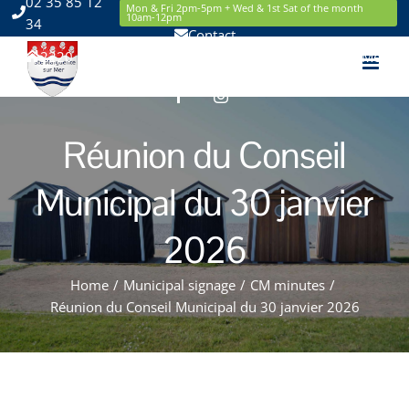
02 35 85 12
Skip
Mon & Fri 2pm-5pm + Wed & 1st Sat of the month
10am-12pm
34
to
Contact
content
2220 Route de la Mer 76119 Sainte Marguerite sur Mer
Facebook
Instagram
Réunion du Conseil
Municipal du 30 janvier
2026
Home
/
Municipal signage
/
CM minutes
/
Réunion du Conseil Municipal du 30 janvier 2026