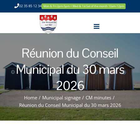
Skip
02 35 85 12 34
Mon & Fri 2pm-5pm + Wed & 1st Sat of the month 10am-12pm
to
content
Réunion du Conseil
Municipal du 30 mars
2026
Home
/
Municipal signage
/
CM minutes
/
Réunion du Conseil Municipal du 30 mars 2026