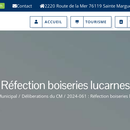
Contact
2220 Route de la Mer 76119 Sainte Margue
2h
ACCUEIL
TOURISME
Réfection boiseries lucarnes 
Municipal
/
Déliberations du CM
/
2024-061 : Réfection boiseries 