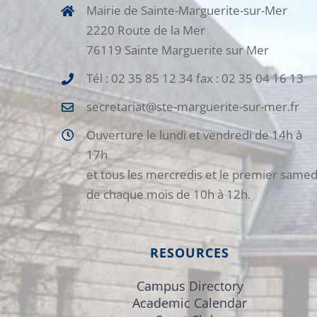
Mairie de Sainte-Marguerite-sur-Mer
2220 Route de la Mer
76119 Sainte Marguerite sur Mer
Tél : 02 35 85 12 34 fax : 02 35 04 16 13
secretariat@ste-marguerite-sur-mer.fr
Ouverture le lundi et vendredi de 14h à
17h
et tous les mercredis et le premier samed
de chaque mois de 10h à 12h.
RESOURCES
Campus Directory
Academic Calendar