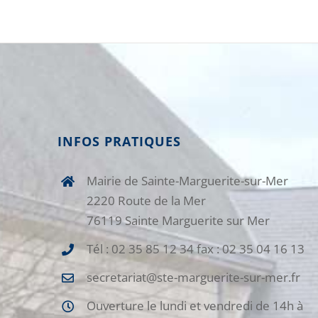
INFOS PRATIQUES
Mairie de Sainte-Marguerite-sur-Mer
2220 Route de la Mer
76119 Sainte Marguerite sur Mer
Tél : 02 35 85 12 34 fax : 02 35 04 16 13
secretariat@ste-marguerite-sur-mer.fr
Ouverture le lundi et vendredi de 14h à