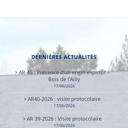
DERNIÈRES ACTUALITÉS
AR-45 : Présence d’un engin explosif –
Bois de l’Ailly
17/06/2026
AR40-2026 : visite protocolaire
17/06/2026
AR 39-2026 : Visite protocolaire
17/06/2026