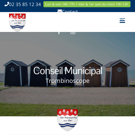
Passer
02 35 85 12 34
Lun & ven 14h-17h + mer & 1er sam du mois 10h-12h
au
Contact
contenu
2220 Route de la Mer 76119 Sainte Marguerite sur Mer
Facebook
Instagram
Conseil Municipal
Trombinoscope