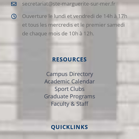
secretariat@ste-marguerite-sur-mer.fr
Ouverture le lundi et vendredi de 14h à 17h
et tous les mercredis et le premier samedi
de chaque mois de 10h à 12h.
RESOURCES
Campus Directory
Academic Calendar
Sport Clubs
Graduate Programs
Faculty & Staff
QUICKLINKS