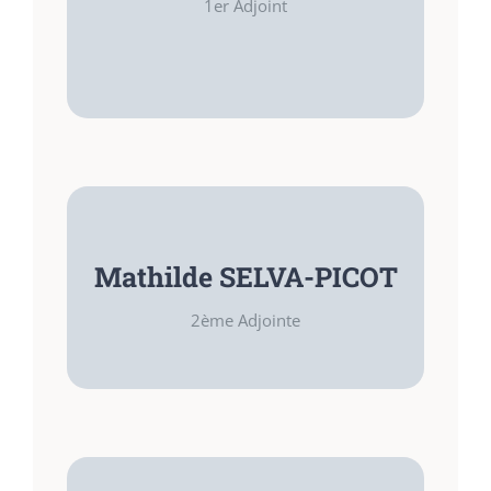
1er Adjoint
Sécurité et Numérique
FONCTIONS
Mathilde SELVA-PICOT
2ème Adjointe
Aménagements