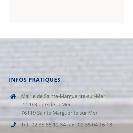
INFOS PRATIQUES
Mairie de Sainte-Marguerite-sur-Mer
2220 Route de la Mer
76119 Sainte Marguerite sur Mer
Tél : 02 35 85 12 34 fax : 02 35 04 16 13