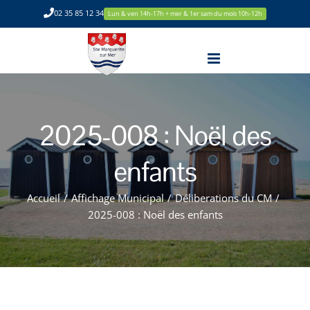
Passer
02 35 85 12 34
Lun & ven 14h-17h + mer & 1er sam du mois 10h-12h
au
contenu
2025-008 : Noël des
enfants
Accueil
/
Affichage Municipal
/
Déliberations du CM
/
2025-008 : Noël des enfants