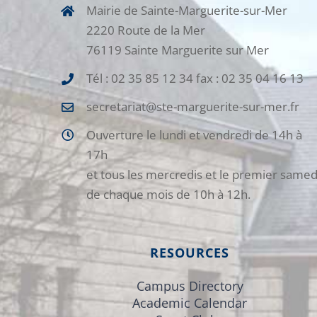
Mairie de Sainte-Marguerite-sur-Mer
2220 Route de la Mer
76119 Sainte Marguerite sur Mer
Tél : 02 35 85 12 34 fax : 02 35 04 16 13
secretariat@ste-marguerite-sur-mer.fr
Ouverture le lundi et vendredi de 14h à
17h
et tous les mercredis et le premier samed
de chaque mois de 10h à 12h.
RESOURCES
Campus Directory
Academic Calendar