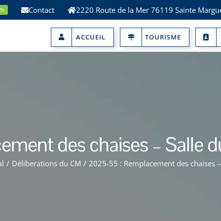
Contact
2220 Route de la Mer 76119 Sainte Margue
2h
ACCUEIL
TOURISME
ment des chaises – Salle du
al
/
Déliberations du CM
/
2025-55 : Remplacement des chaises – 