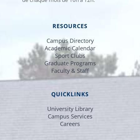
RESOURCES
Campus Directory
Academic Calendar
Sport Clubs
Graduate Programs
Faculty & Staff
QUICKLINKS
University Library
Campus Services
Careers