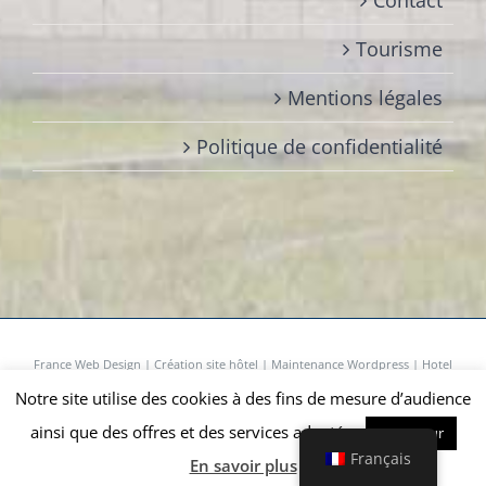
Contact
Tourisme
Mentions légales
Politique de confidentialité
France Web Design
|
Création site hôtel
|
Maintenance Wordpress
|
Hotel
Web Design
|
Offres Emploi Hôtellerie
|
Référencement Entreprises
Notre site utilise des cookies à des fins de mesure d’audience
ainsi que des offres et des services adaptés.
Facebook
Instagram
Accepteur
Français
En savoir plus