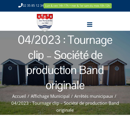
Passer
02 35 85 12 34
Lun & ven 14h-17h + mer & 1er sam du mois 10h-12h
au
contenu
04/2023 : Tournage
clip – Société de
production Band
originale
Accueil
/
Affichage Municipal
/
Arrêtés municipaux
/
04/2023 : Tournage clip – Société de production Band
originale