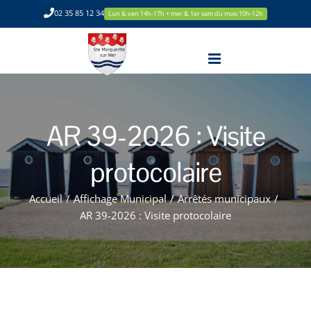
Passer
02 35 85 12 34
Lun & ven 14h-17h + mer & 1er sam du mois 10h-12h
au
contenu
AR 39-2026 : Visite
protocolaire
Accueil
/
Affichage Municipal
/
Arrêtés municipaux
/
AR 39-2026 : Visite protocolaire