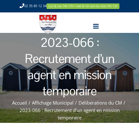
Passer
02 35 85 12 34
Lun & ven 14h-17h + mer & 1er sam du mois 10h-12h
au
contenu
2023-066 :
Recrutement d’un
agent en mission
temporaire
Accueil
/
Affichage Municipal
/
Déliberations du CM
/
2023-066 : Recrutement d’un agent en mission
temporaire