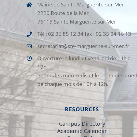
Mairie de Sainte-Marguerite-sur-Mer
2220 Route de la Mer
76119 Sainte Marguerite sur Mer
Tél : 02 35 85 12 34 fax : 02 35 04 16 13
secretariat@ste-marguerite-sur-mer.fr
Ouverture le lundi et vendredi de 14h à
17h
et tous les mercredis et le premier samed
de chaque mois de 10h à 12h.
RESOURCES
Campus Directory
Academic Calendar