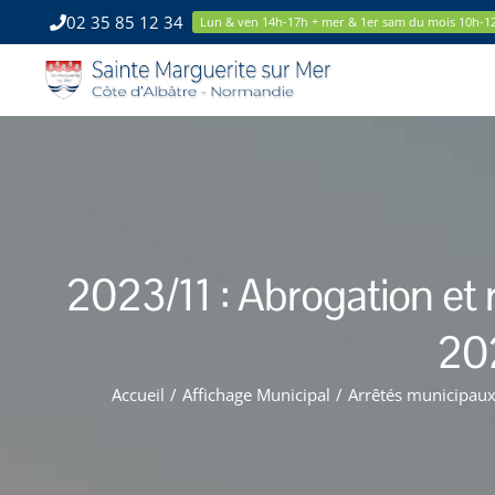
Passer
02 35 85 12 34
Lun & ven 14h-17h + mer & 1er sam du mois 10h-1
au
contenu
2023/11 : Abrogation et
202
Accueil
/
Affichage Municipal
/
Arrêtés municipau