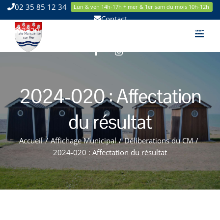
Passer
02 35 85 12 34
Lun & ven 14h-17h + mer & 1er sam du mois 10h-12h
au
Contact
contenu
2220 Route de la Mer 76119 Sainte Marguerite sur Mer
Facebook
Instagram
2024-020 : Affectation
du résultat
Accueil
/
Affichage Municipal
/
Déliberations du CM
/
2024-020 : Affectation du résultat