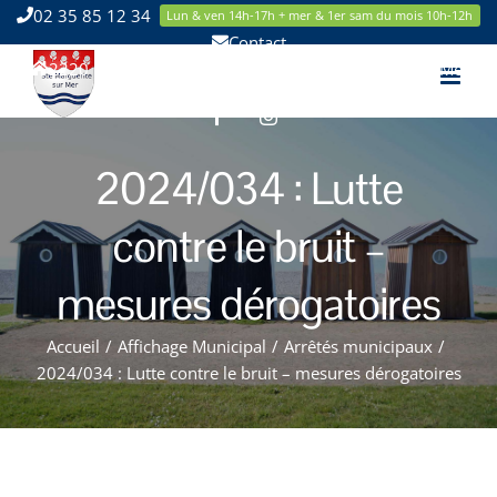
Passer
02 35 85 12 34
Lun & ven 14h-17h + mer & 1er sam du mois 10h-12h
au
Contact
contenu
2220 Route de la Mer 76119 Sainte Marguerite sur Mer
Facebook
Instagram
2024/034 : Lutte
contre le bruit –
mesures dérogatoires
Accueil
/
Affichage Municipal
/
Arrêtés municipaux
/
2024/034 : Lutte contre le bruit – mesures dérogatoires