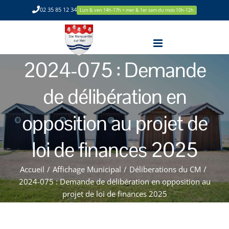
Passer
02 35 85 12 34
Lun & ven 14h-17h + mer & 1er sam du mois 10h-12h
au
contenu
2024-075 : Demande
de délibération en
opposition au projet de
loi de finances 2025
Accueil
/
Affichage Municipal
/
Déliberations du CM
/
2024-075 : Demande de délibération en opposition au
projet de loi de finances 2025