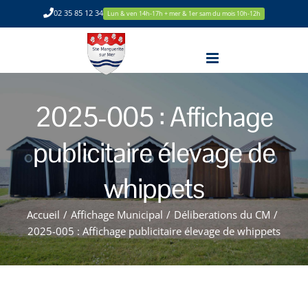
Passer
02 35 85 12 34
Lun & ven 14h-17h + mer & 1er sam du mois 10h-12h
au
contenu
2025-005 : Affichage
publicitaire élevage de
whippets
Accueil
/
Affichage Municipal
/
Déliberations du CM
/
2025-005 : Affichage publicitaire élevage de whippets