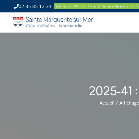
Passer
02 35 85 12 34
Lun & ven 14h-17h + mer & 1er sam du mois 10h-1
au
contenu
2025-41 : 
Accueil
/
Affichag