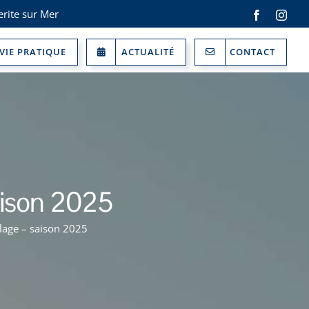
rite sur Mer
Facebook
Inst
VIE PRATIQUE
ACTUALITÉ
CONTACT
saison 2025
plage – saison 2025