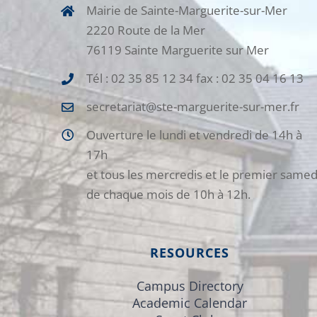
Mairie de Sainte-Marguerite-sur-Mer
2220 Route de la Mer
76119 Sainte Marguerite sur Mer
Tél : 02 35 85 12 34 fax : 02 35 04 16 13
secretariat@ste-marguerite-sur-mer.fr
Ouverture le lundi et vendredi de 14h à
17h
et tous les mercredis et le premier samed
de chaque mois de 10h à 12h.
RESOURCES
Campus Directory
Academic Calendar