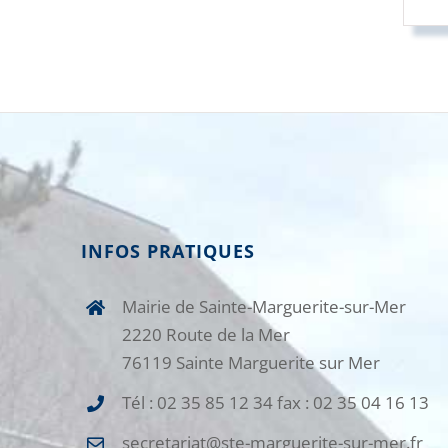
INFOS PRATIQUES
Mairie de Sainte-Marguerite-sur-Mer
2220 Route de la Mer
76119 Sainte Marguerite sur Mer
Tél : 02 35 85 12 34 fax : 02 35 04 16 13
secretariat@ste-marguerite-sur-mer.fr