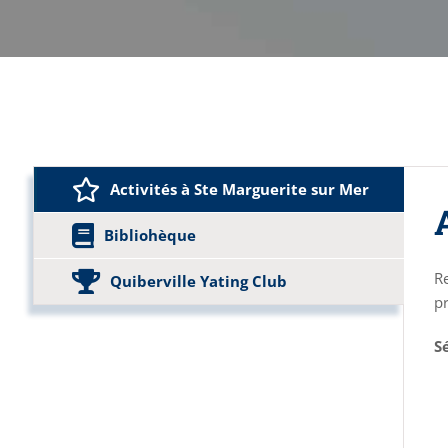
Activités à Ste Marguerite sur Mer
Bibliohèque
Re
Quiberville Yating Club
p
S