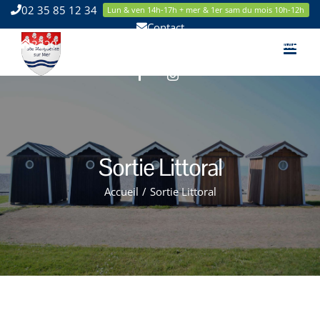
Passer
02 35 85 12 34
Lun & ven 14h-17h + mer & 1er sam du mois 10h-12h
au
Contact
contenu
2220 Route de la Mer 76119 Sainte Marguerite sur Mer
Facebook
Instagram
Sortie Littoral
Accueil
/
Sortie Littoral