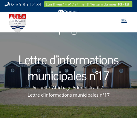
Passer
02 35 85 12 34
Lun & ven 14h-17h + mer & 1er sam du mois 10h-12h
au
Contact
contenu
2220 Route de la Mer 76119 Sainte Marguerite sur Mer
Facebook
Instagram
Lettre d’informations
municipales n°17
Accueil
/
Affichage Administratif
/
Lettre d’informations municipales n°17