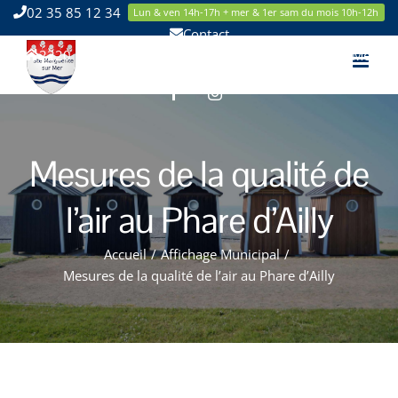
Passer
02 35 85 12 34
Lun & ven 14h-17h + mer & 1er sam du mois 10h-12h
au
Contact
contenu
2220 Route de la Mer 76119 Sainte Marguerite sur Mer
Facebook
Instagram
Mesures de la qualité de
l’air au Phare d’Ailly
Accueil
/
Affichage Municipal
/
Mesures de la qualité de l’air au Phare d’Ailly