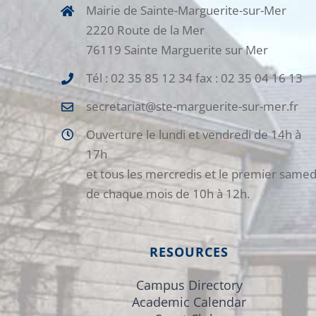
Mairie de Sainte-Marguerite-sur-Mer
2220 Route de la Mer
76119 Sainte Marguerite sur Mer
Tél : 02 35 85 12 34 fax : 02 35 04 16 13
secretariat@ste-marguerite-sur-mer.fr
Ouverture le lundi et vendredi de 14h à
17h
et tous les mercredis et le premier samed
de chaque mois de 10h à 12h.
RESOURCES
Campus Directory
Academic Calendar